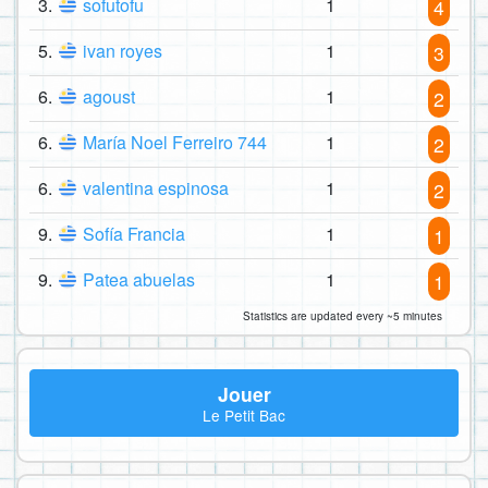
3.
sofutofu
1
4
5.
ivan royes
1
3
6.
agoust
1
2
6.
María Noel Ferreiro 744
1
2
6.
valentina espinosa
1
2
9.
Sofía Francia
1
1
9.
Patea abuelas
1
1
Statistics are updated every ~5 minutes
Jouer
Le Petit Bac