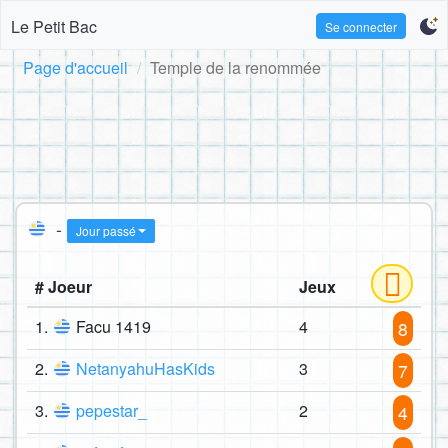
Le Petit Bac
Se connecter
Page d'accueil
Temple de la renommée
-
Jour passé
# Joeur
Jeux
1.
Facu 1419
4
8
2.
NetanyahuHasKids
3
7
3.
pepestar_
2
4