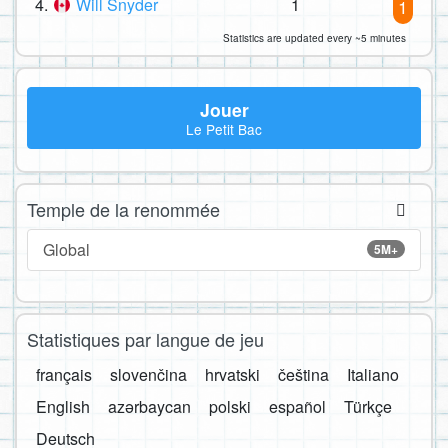
4.
Will Snyder
1
1
Statistics are updated every ~5 minutes
Jouer
Le Petit Bac
Temple de la renommée
Global
5M+
Statistiques par langue de jeu
français
slovenčina
hrvatski
čeština
Italiano
English
azərbaycan
polski
español
Türkçe
Deutsch