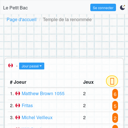
Le Petit Bac
Se connecter
Page d'accueil
Temple de la renommée
-
Jour passé
# Joeur
Jeux
1.
Matthew Brown 1055
2
6
2.
Fritas
2
5
3.
Michel Veilleux
2
2