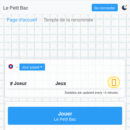
Le Petit Bac
Se connecter
Page d'accueil
Temple de la renommée
-
Jour passé
# Joeur
Jeux
Statistics are updated every ~5 minutes
Jouer
Le Petit Bac