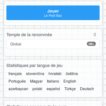
Jouer
Le Petit Bac
Temple de la renommée
Global
5M+
Statistiques par langue de jeu
français
slovenčina
hrvatski
čeština
Português
Magyar
Italiano
English
azərbaycan
polski
español
Türkçe
Deutsch