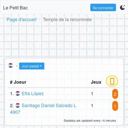
Le Petit Bac
Se connecter
Page d'accueil
Temple de la renommée
-
Jour passé
# Joeur
Jeux
1.
Efra López
1
2
2.
Santiago Daniel Salcedo L
1
1
4907
Statistics are updated every ~5 minutes