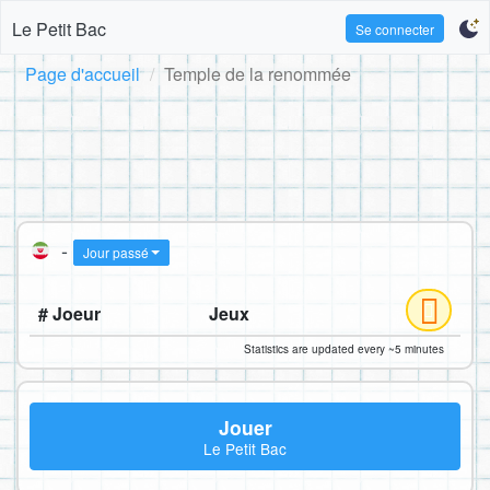
Le Petit Bac
Se connecter
Page d'accueil
Temple de la renommée
-
Jour passé
# Joeur
Jeux
Statistics are updated every ~5 minutes
Jouer
Le Petit Bac