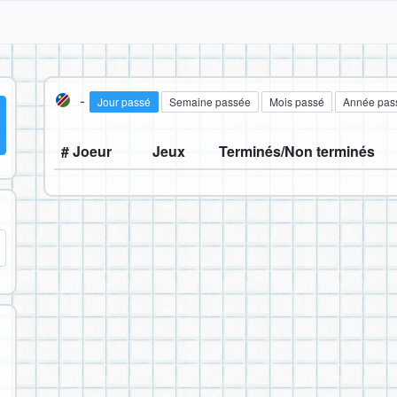
-
Jour passé
Semaine passée
Mois passé
Année pas
# Joeur
Jeux
Terminés/Non terminés