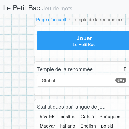
Le Petit Bac
Jeu de mots
Page d'accueil
Temple de la renommée
Jouer
Le Petit Bac
Temple de la renommée
Global
5M+
Statistiques par langue de jeu
hrvatski
čeština
Català
Português
Magyar
Italiano
English
polski