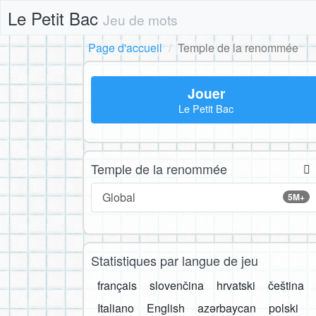
Le Petit Bac
Jeu de mots
Page d'accueil
Temple de la renommée
Jouer
Le Petit Bac
Temple de la renommée
Global
5M+
Statistiques par langue de jeu
français
slovenčina
hrvatski
čeština
Italiano
English
azərbaycan
polski