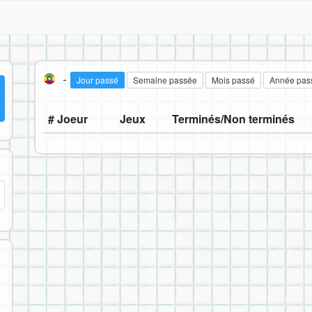
-
Jour passé
Semaine passée
Mois passé
Année pas
# Joeur
Jeux
Terminés/Non terminés