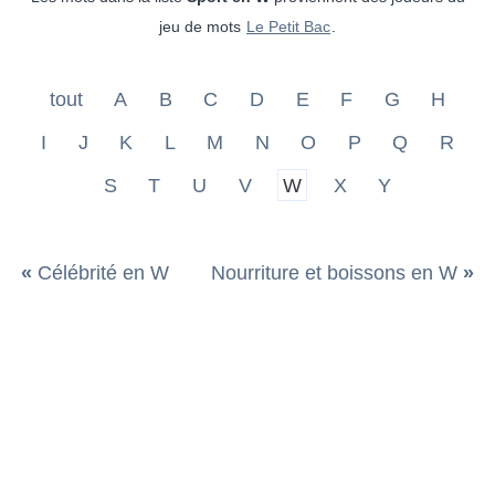
jeu de mots
Le Petit Bac
.
tout
A
B
C
D
E
F
G
H
I
J
K
L
M
N
O
P
Q
R
S
T
U
V
W
X
Y
«
Célébrité en W
Nourriture et boissons en W
»