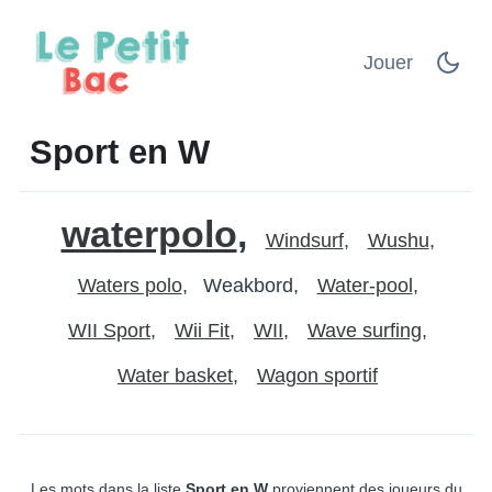
Jouer
Sport en W
waterpolo
Windsurf
Wushu
Waters polo
Weakbord
Water-pool
WII Sport
Wii Fit
WII
Wave surfing
Water basket
Wagon sportif
Les mots dans la liste
Sport en W
proviennent des joueurs du