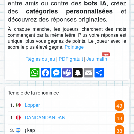
entre amis ou contre des
, créez
bots IA
des
et
catégories personnalisées
découvrez des réponses originales.
À chaque manche, les joueurs cherchent des mots
commençant par la même lettre. Plus votre réponse est
unique, plus vous gagnez de points. Le joueur avec le
score le plus élevé gagne.
Pointage
new
Règles du jeu
|
PDF gratuit
|
Jeu malin
WhatsApp
Facebook
Messenger
Teams
Snapchat
Email
Partager
Temple de la renommée
1.
Lopper
43
1.
DANDANDANDAN
43
3.
¡ kap
38