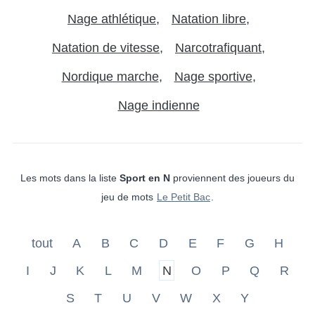
Nage athlétique
Natation libre
Natation de vitesse
Narcotrafiquant
Nordique marche
Nage sportive
Nage indienne
Les mots dans la liste
Sport en N
proviennent des joueurs du
jeu de mots
Le Petit Bac
.
tout
A
B
C
D
E
F
G
H
I
J
K
L
M
N
O
P
Q
R
S
T
U
V
W
X
Y