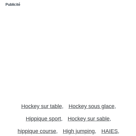
Publicité
Hockey sur table
Hockey sous glace
Hippique sport
Hockey sur sable
hippique course
High jumping
HAIES