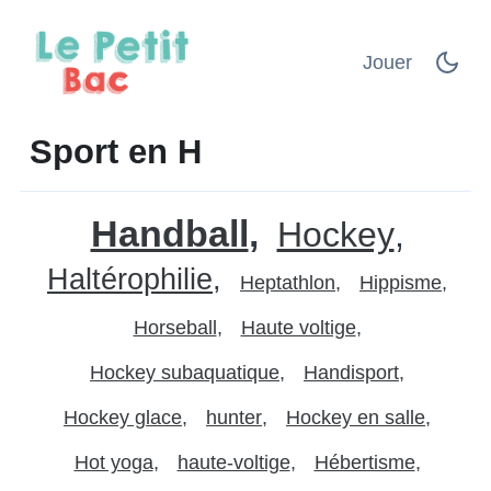
Jouer
Sport en H
Handball
Hockey
Haltérophilie
Heptathlon
Hippisme
Horseball
Haute voltige
Hockey subaquatique
Handisport
Hockey glace
hunter
Hockey en salle
Hot yoga
haute-voltige
Hébertisme