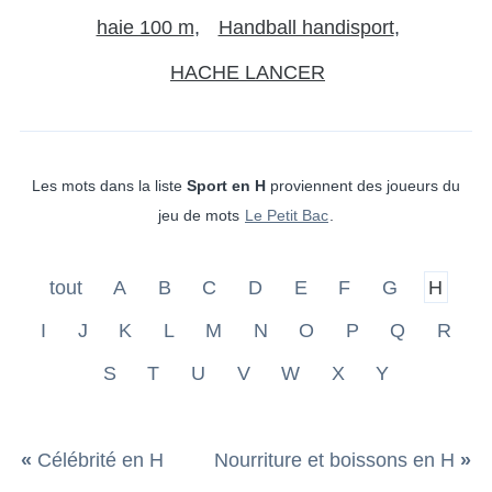
haie 100 m
Handball handisport
HACHE LANCER
Les mots dans la liste
Sport en H
proviennent des joueurs du
jeu de mots
Le Petit Bac
.
tout
A
B
C
D
E
F
G
H
I
J
K
L
M
N
O
P
Q
R
S
T
U
V
W
X
Y
«
Célébrité en H
Nourriture et boissons en H
»