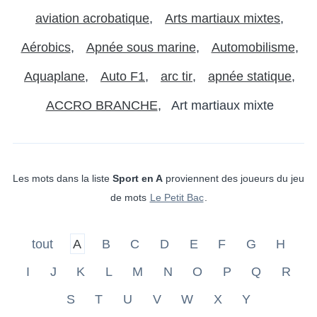
aviation acrobatique
Arts martiaux mixtes
Aérobics
Apnée sous marine
Automobilisme
Aquaplane
Auto F1
arc tir
apnée statique
ACCRO BRANCHE
Art martiaux mixte
Les mots dans la liste
Sport en A
proviennent des joueurs du jeu
de mots
Le Petit Bac
.
tout
A
B
C
D
E
F
G
H
I
J
K
L
M
N
O
P
Q
R
S
T
U
V
W
X
Y