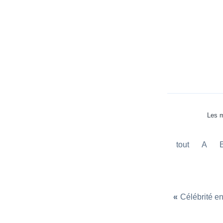
Les m
tout
A
«
Célébrité e