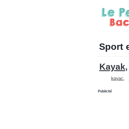
Sport 
Kayak
kayac
Publicité