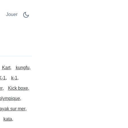
Jouer
Kart
kungfu
K-1
k-1
er
Kick boxe
olympique
ayak sur mer
kata