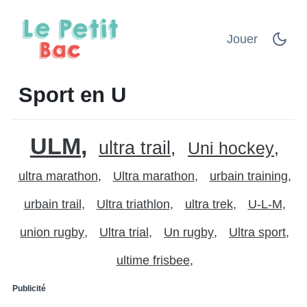
Jouer
Sport en U
ULM
ultra trail
Uni hockey
ultra marathon
Ultra marathon
urbain training
urbain trail
Ultra triathlon
ultra trek
U-L-M
union rugby
Ultra trial
Un rugby
Ultra sport
ultime frisbee
Publicité