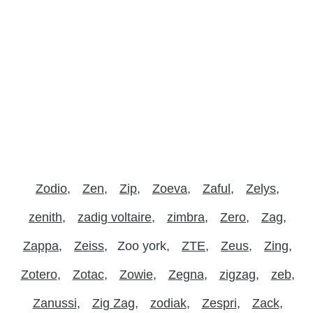
Zodio
Zen
Zip
Zoeva
Zaful
Zelys
zenith
zadig voltaire
zimbra
Zero
Zag
Zappa
Zeiss
Zoo york
ZTE
Zeus
Zing
Zotero
Zotac
Zowie
Zegna
zigzag
zeb
Zanussi
Zig Zag
zodiak
Zespri
Zack