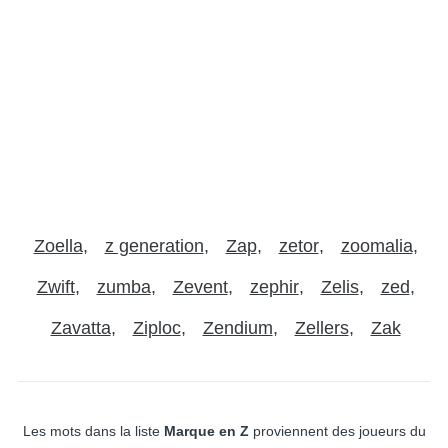
Zoella
z generation
Zap
zetor
zoomalia
Zwift
zumba
Zevent
zephir
Zelis
zed
Zavatta
Ziploc
Zendium
Zellers
Zak
Les mots dans la liste
Marque en Z
proviennent des joueurs du