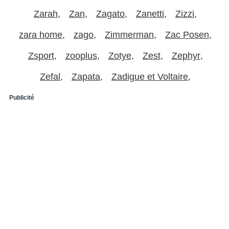
Zarah
Zan
Zagato
Zanetti
Zizzi
zara home
zago
Zimmerman
Zac Posen
Zsport
zooplus
Zotye
Zest
Zephyr
Zefal
Zapata
Zadigue et Voltaire
Publicité