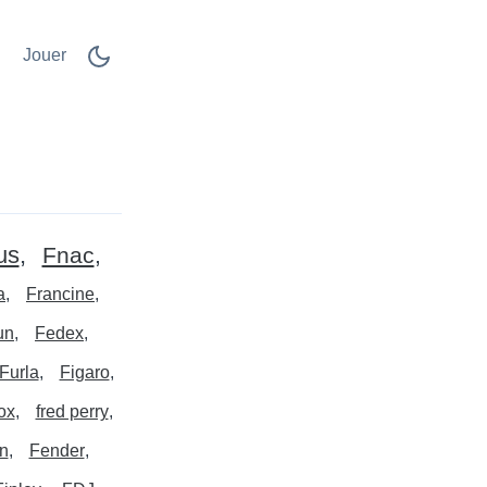
Jouer
us
Fnac
a
Francine
un
Fedex
Furla
Figaro
ox
fred perry
n
Fender