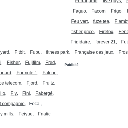
Ferragamo
five guys
Faguo
Facom
Frigo
Feu vert
fuze tea
Flamb
fisher price
Firefox
Fend
Frigidaire
forever 21
Fuj
yard
Fitbit
Fubu
fitness park
Française des jeux
Fros
i
Fisher
Fujifilm
Fred
Publicité
onard
Formule 1
Falcon
ce telecom
Fjord
Fruitz
lio
Fly
Fini
Fabergé
et compagnie
Focal
y mills
Feiyue
Fnatic