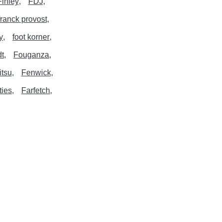
Finley
FDJ
franck provost
y
foot korner
t
Fouganza
itsu
Fenwick
ties
Farfetch