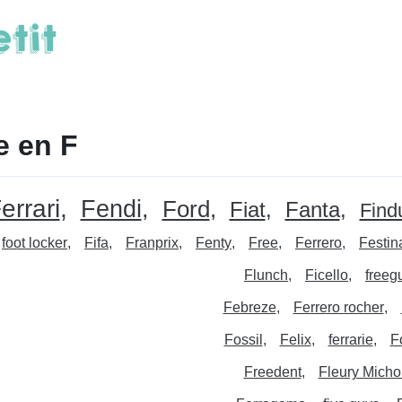
e en F
errari
Fendi
Ford
Fiat
Fanta
Find
foot locker
Fifa
Franprix
Fenty
Free
Ferrero
Festin
Flunch
Ficello
freeg
Febreze
Ferrero rocher
Fossil
Felix
ferrarie
F
Freedent
Fleury Micho