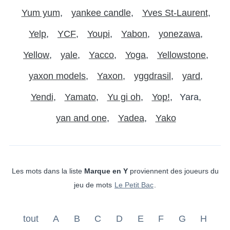
Yum yum
yankee candle
Yves St-Laurent
Yelp
YCF
Youpi
Yabon
yonezawa
Yellow
yale
Yacco
Yoga
Yellowstone
yaxon models
Yaxon
yggdrasil
yard
Yendi
Yamato
Yu gi oh
Yop!
Yara
yan and one
Yadea
Yako
Les mots dans la liste
Marque en Y
proviennent des joueurs du
jeu de mots
Le Petit Bac
.
tout
A
B
C
D
E
F
G
H