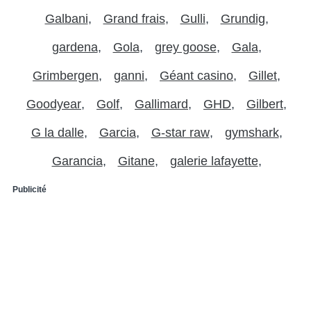
Galbani
Grand frais
Gulli
Grundig
gardena
Gola
grey goose
Gala
Grimbergen
ganni
Géant casino
Gillet
Goodyear
Golf
Gallimard
GHD
Gilbert
G la dalle
Garcia
G-star raw
gymshark
Garancia
Gitane
galerie lafayette
Publicité