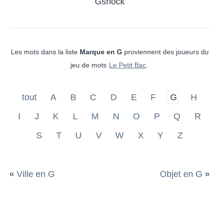
Gshock
Les mots dans la liste
Marque en G
proviennent des joueurs du
jeu de mots
Le Petit Bac
.
tout
A
B
C
D
E
F
G
H
I
J
K
L
M
N
O
P
Q
R
S
T
U
V
W
X
Y
Z
«
Ville en G
Objet en G
»