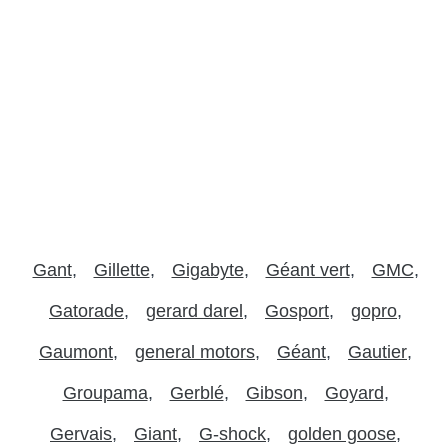
Gant
Gillette
Gigabyte
Géant vert
GMC
Gatorade
gerard darel
Gosport
gopro
Gaumont
general motors
Géant
Gautier
Groupama
Gerblé
Gibson
Goyard
Gervais
Giant
G-shock
golden goose