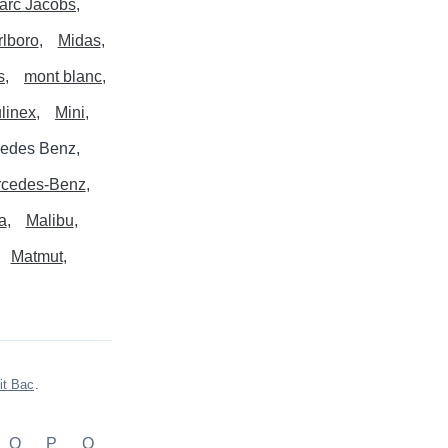
arc Jacobs
lboro
Midas
s
mont blanc
linex
Mini
edes Benz
cedes-Benz
a
Malibu
Matmut
it Bac
.
O
P
Q