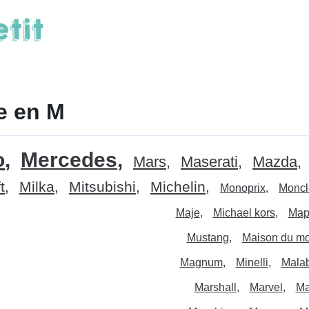
e en M
o
Mercedes
Mars
Maserati
Mazda
t
Milka
Mitsubishi
Michelin
Monoprix
Moncl
Maje
Michael kors
Map
Mustang
Maison du m
Magnum
Minelli
Mala
Marshall
Marvel
Ma