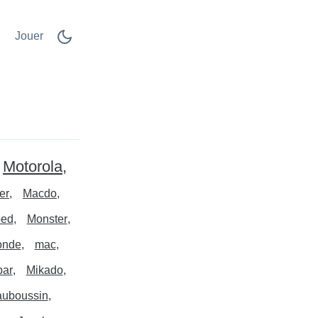
Jouer
Motorola
er
Macdo
ed
Monster
onde
mac
bar
Mikado
uboussin