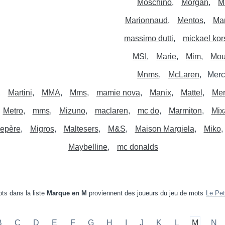
Moschino
Morgan
M
Marionnaud
Mentos
Mar
massimo dutti
mickael kor
MSI
Marie
Mim
Mou
Mnms
McLaren
Merc
Martini
MMA
Mms
mamie nova
Manix
Mattel
Mer
Metro
mms
Mizuno
maclaren
mc do
Marmiton
Mix
repère
Migros
Maltesers
M&S
Maison Margiela
Miko
Maybelline
mc donalds
ts dans la liste
Marque en M
proviennent des joueurs du jeu de mots
Le Pet
B
C
D
E
F
G
H
I
J
K
L
M
N