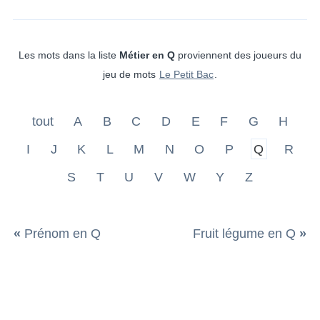
Les mots dans la liste
Métier en Q
proviennent des joueurs du
jeu de mots
Le Petit Bac
.
tout
A
B
C
D
E
F
G
H
I
J
K
L
M
N
O
P
Q
R
S
T
U
V
W
Y
Z
«
Prénom en Q
Fruit légume en Q
»