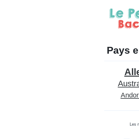
Pays e
Al
Austra
Andor
Les m