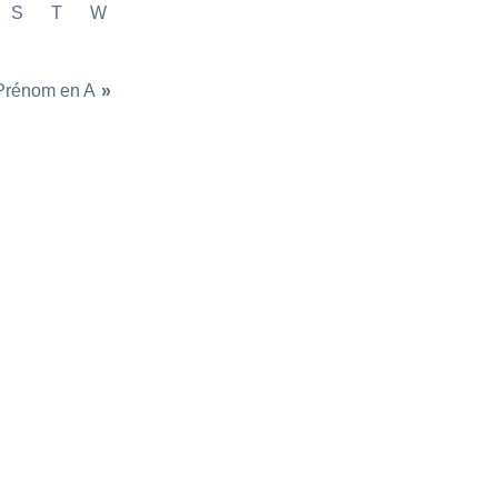
S
T
W
Prénom en A
»