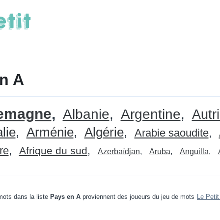
n A
lemagne
Albanie
Argentine
Autr
lie
Arménie
Algérie
Arabie saoudite
re
Afrique du sud
Azerbaïdjan
Aruba
Anguilla
ots dans la liste
Pays en A
proviennent des joueurs du jeu de mots
Le Peti