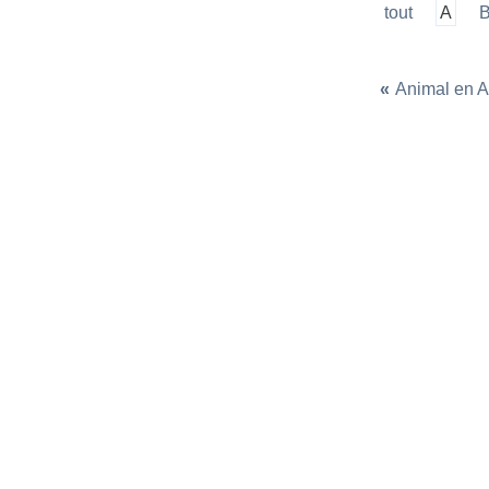
tout
A
«
Animal en A