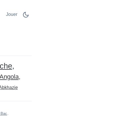
Jouer
iche
Angola
Abkhazie
t Bac
.