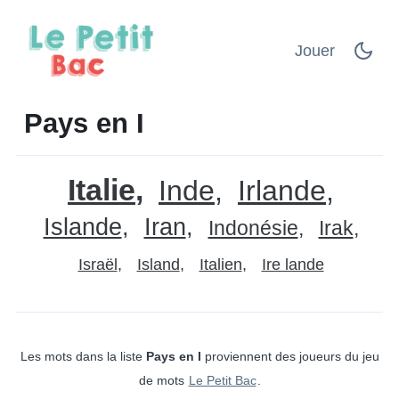
Jouer
Pays en I
Italie
Inde
Irlande
Islande
Iran
Indonésie
Irak
Israël
Island
Italien
Ire lande
Les mots dans la liste
Pays en I
proviennent des joueurs du jeu
de mots
Le Petit Bac
.