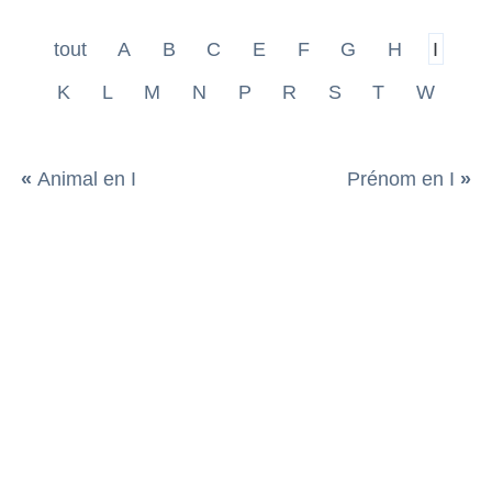
tout
A
B
C
E
F
G
H
I
K
L
M
N
P
R
S
T
W
«
Animal en I
Prénom en I
»