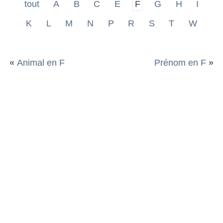
tout
A
B
C
E
F
G
H
I
K
L
M
N
P
R
S
T
W
«
Animal en F
Prénom en F
»