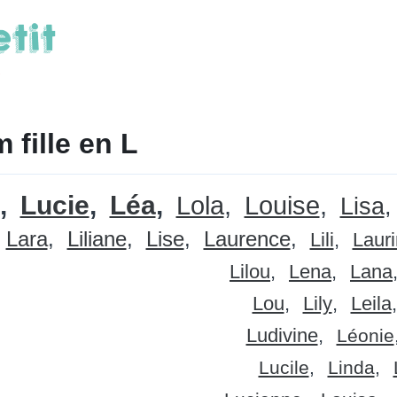
 fille en L
Lucie
Léa
Lola
Louise
Lisa
Lara
Liliane
Lise
Laurence
Lili
Laur
Lilou
Lena
Lana
Lou
Lily
Leila
Ludivine
Léonie
Lucile
Linda