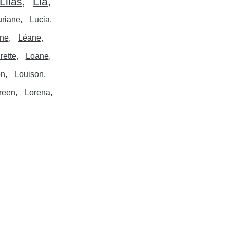
Lilas
Lia
uriane
Lucia
nne
Léane
rette
Loane
on
Louison
reen
Lorena