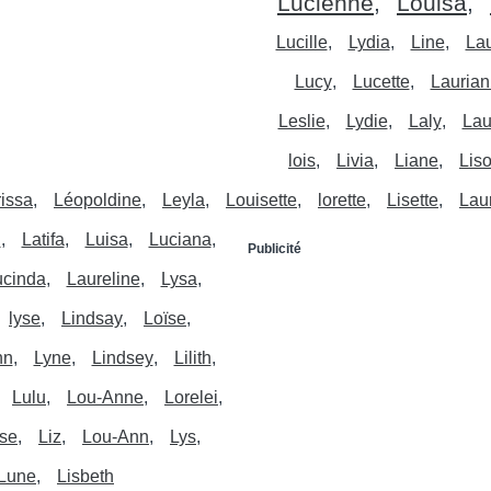
Lucienne
Louisa
Lucille
Lydia
Line
La
Lucy
Lucette
Lauria
Leslie
Lydie
Laly
Lau
lois
Livia
Liane
Lis
rissa
Léopoldine
Leyla
Louisette
lorette
Lisette
Lau
i
Latifa
Luisa
Luciana
Publicité
ucinda
Laureline
Lysa
lyse
Lindsay
Loïse
nn
Lyne
Lindsey
Lilith
Lulu
Lou-Anne
Lorelei
ise
Liz
Lou-Ann
Lys
Lune
Lisbeth