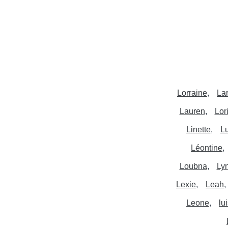
Lorraine
La
Lauren
Lor
Linette
L
Léontine
Loubna
Ly
Lexie
Leah
Leone
lu