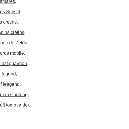
ghtmares
es Sims 4
s crétins
apins crétins
ende de Zelda
ords mobile
Last guardian
f legend
of leagend
t man standing
roft tomb raider