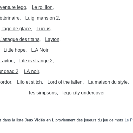
aventure lego
Le roi lion
étérinaire
Luigi mansion 2
l'age de glace
Lucius
L'attaque des titans
Layton
Little hope
L.A Noir
 Layton
Life is strange 2
for dead 2
LA noir
ordor
Lilo et stitch
Lord of the fallen
La maison du style
les simpsons
lego city undercover
 dans la liste
Jeux Vidéo en L
proviennent des joueurs du jeu de mots
Le P