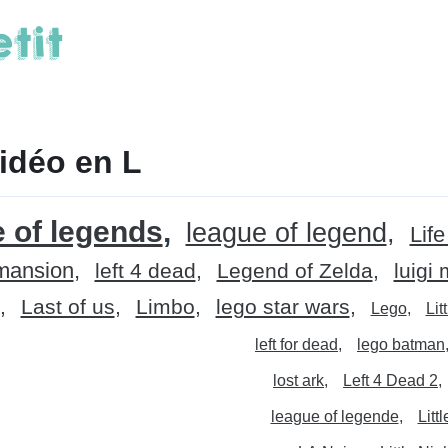
idéo en L
 of legends
league of legend
Life
 mansion
left 4 dead
Legend of Zelda
luigi
Last of us
Limbo
lego star wars
Lego
Lit
left for dead
lego batman
lost ark
Left 4 Dead 2
league of legende
Litt