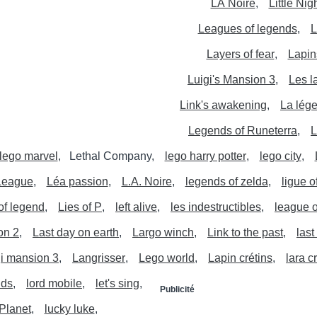
LA Noire
Little Ni
Leagues of legends
L
Layers of fear
Lapin
Luigi's Mansion 3
Les l
Link's awakening
La lég
Legends of Runeterra
L
lego marvel
Lethal Company
lego harry potter
lego city
League
Léa passion
L.A. Noire
legends of zelda
ligue o
of legend
Lies of P
left alive
les indestructibles
league 
on 2
Last day on earth
Largo winch
Link to the past
las
gi mansion 3
Langrisser
Lego world
Lapin crétins
lara c
nds
lord mobile
let's sing
Publicité
Planet
lucky luke