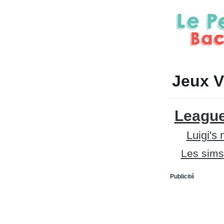
Jeux V
League
Luigi's
Les sims
Publicité