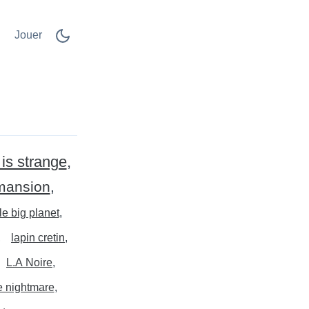
Jouer
 is strange
 mansion
tle big planet
lapin cretin
L.A Noire
le nightmare