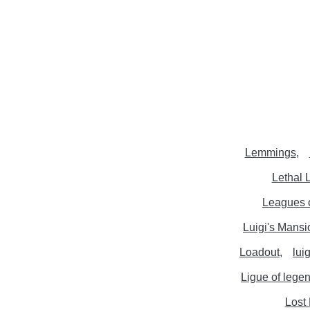
Lemmings
Lethal 
Leagues 
Luigi's Mansi
Loadout
lui
Ligue of lege
Lost 