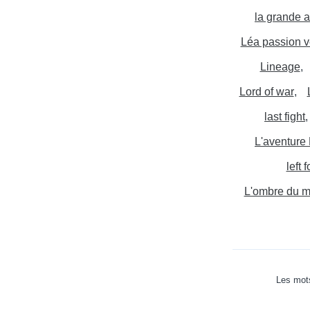
la grande 
Léa passion v
Lineage
Lord of war
last fight
L'aventure
left 
L'ombre du m
Les mots