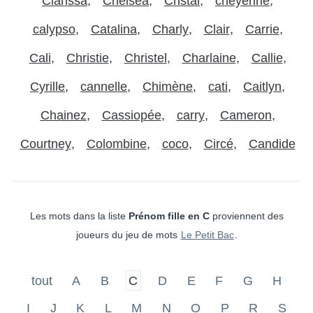
Clarissa
Chelsea
Cristal
cheyenne
calypso
Catalina
Charly
Clair
Carrie
Cali
Christie
Christel
Charlaine
Callie
Cyrille
cannelle
Chimène
cati
Caitlyn
Chainez
Cassiopée
carry
Cameron
Courtney
Colombine
coco
Circé
Candide
Les mots dans la liste
Prénom fille en C
proviennent des
joueurs du jeu de mots
Le Petit Bac
.
tout
A
B
C
D
E
F
G
H
I
J
K
L
M
N
O
P
R
S