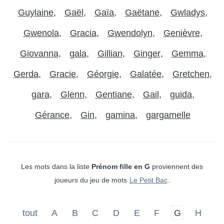
Guylaine
Gaël
Gaïa
Gaëtane
Gwladys
Gwenola
Gracia
Gwendolyn
Genièvre
Giovanna
gala
Gillian
Ginger
Gemma
Gerda
Gracie
Géorgie
Galatée
Gretchen
gara
Glenn
Gentiane
Gail
guida
Gérance
Gin
gamina
gargamelle
Les mots dans la liste
Prénom fille en G
proviennent des
joueurs du jeu de mots
Le Petit Bac
.
tout
A
B
C
D
E
F
G
H