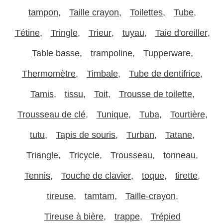
tampon
Taille crayon
Toilettes
Tube
Tétine
Tringle
Trieur
tuyau
Taie d'oreiller
Table basse
trampoline
Tupperware
Thermomètre
Timbale
Tube de dentifrice
Tamis
tissu
Toit
Trousse de toilette
Trousseau de clé
Tunique
Tuba
Tourtière
tutu
Tapis de souris
Turban
Tatane
Triangle
Tricycle
Trousseau
tonneau
Tennis
Touche de clavier
toque
tirette
tireuse
tamtam
Taille-crayon
Tireuse à bière
trappe
Trépied