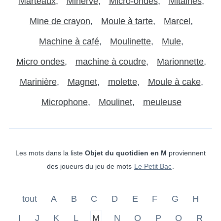
Marteaux
Minerve
Micro-ondes
Mitaines
Mine de crayon
Moule à tarte
Marcel
Machine à café
Moulinette
Mule
Micro ondes
machine à coudre
Marionnette
Marinière
Magnet
molette
Moule à cake
Microphone
Moulinet
meuleuse
Les mots dans la liste
Objet du quotidien en M
proviennent
des joueurs du jeu de mots
Le Petit Bac
.
tout
A
B
C
D
E
F
G
H
I
J
K
L
M
N
O
P
Q
R