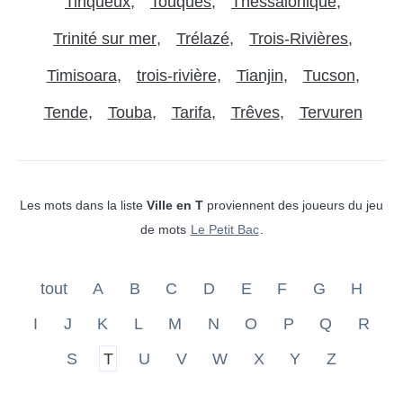
Tinqueux
Touques
Thessalonique
Trinité sur mer
Trélazé
Trois-Rivières
Timisoara
trois-rivière
Tianjin
Tucson
Tende
Touba
Tarifa
Trêves
Tervuren
Les mots dans la liste
Ville en T
proviennent des joueurs du jeu
de mots
Le Petit Bac
.
tout
A
B
C
D
E
F
G
H
I
J
K
L
M
N
O
P
Q
R
S
T
U
V
W
X
Y
Z