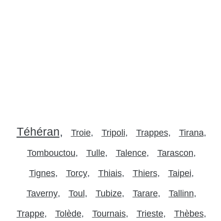
Téhéran
Troie
Tripoli
Trappes
Tirana
Tombouctou
Tulle
Talence
Tarascon
Tignes
Torcy
Thiais
Thiers
Taipei
Taverny
Toul
Tubize
Tarare
Tallinn
Trappe
Tolède
Tournais
Trieste
Thèbes