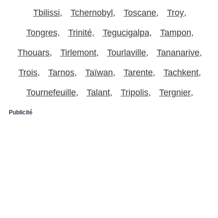
Tbilissi
Tchernobyl
Toscane
Troy
Tongres
Trinité
Tegucigalpa
Tampon
Thouars
Tirlemont
Tourlaville
Tananarive
Trois
Tarnos
Taïwan
Tarente
Tachkent
Tournefeuille
Talant
Tripolis
Tergnier
Publicité