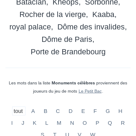
Bataclan
Khéops
Sorbonne
Rocher de la vierge
Kaaba
royal palace
Dôme des invalides
Dôme de Paris
Porte de Brandebourg
Les mots dans la liste
Monuments célèbres
proviennent des
joueurs du jeu de mots
Le Petit Bac
.
tout
A
B
C
D
E
F
G
H
I
J
K
L
M
N
O
P
Q
R
S
T
U
V
W