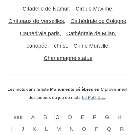
Citadelle de Namur
Cirque Maxime
Châteaux de Versailles
Cathédrale de Cologne
Cathédrale paris
Cathédrale de Milan
canopée
christ
Chine Muraille
Charlemagne statue
Les mots dans la liste
Monuments célèbres en C
proviennent
des joueurs du jeu de mots
Le Petit Bac
.
tout
A
B
C
D
E
F
G
H
I
J
K
L
M
N
O
P
Q
R