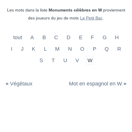
Les mots dans la liste
Monuments célèbres en W
proviennent
des joueurs du jeu de mots
Le Petit Bac
.
tout
A
B
C
D
E
F
G
H
I
J
K
L
M
N
O
P
Q
R
S
T
U
V
W
«
Végétaux
Mot en espagnol en W
»