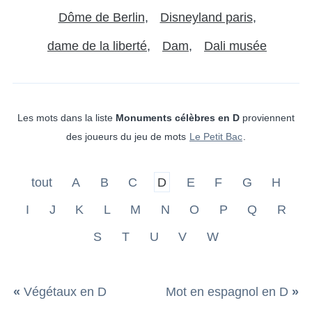
Dôme de Berlin
Disneyland paris
dame de la liberté
Dam
Dali musée
Les mots dans la liste
Monuments célèbres en D
proviennent
des joueurs du jeu de mots
Le Petit Bac
.
tout
A
B
C
D
E
F
G
H
I
J
K
L
M
N
O
P
Q
R
S
T
U
V
W
«
Végétaux en D
Mot en espagnol en D
»