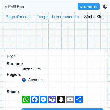
Le Petit Bac
Se connecter
Page d'accueil
Temple de la renommée
Simba Simi
Profil
Surnom:
Simba Simi
Région:
Australia
Share:
WhatsApp
Facebook
Messenger
Teams
Snapchat
Email
Partager