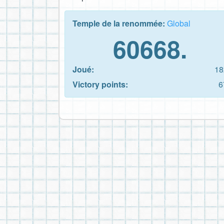
Temple de la renommée:
Global
60668.
Joué:
18
Victory points:
6