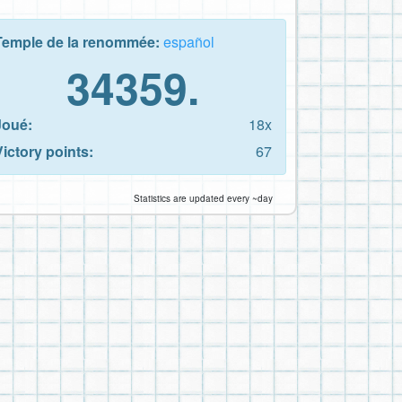
Temple de la renommée:
español
34359.
Joué:
18x
Victory points:
67
Statistics are updated every ~day