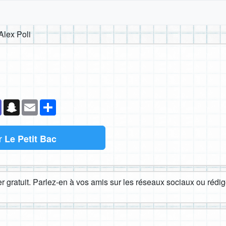
Alex Poli
k
senger
Teams
Snapchat
Email
Partager
r
Le Petit Bac
 gratuit. Parlez-en à vos amis sur les réseaux sociaux ou rédige