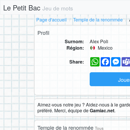
Le Petit Bac
Jeu de mots
Page d'accueil
Temple de la renommée
Profil
Surnom:
Alex Poli
Région:
Mexico
WhatsApp
Faceboo
Mes
Share:
Joue
Aimez-vous notre jeu ? Aidez-nous à le garder
préféré. Merci, équipe de
Gamiac.net
.
Temple de la renommée
Tous