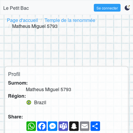
Le Petit Bac
Se connecter
Page d'accueil
Temple de la renommée
Matheus Miguel 5793
Profil
Surnom:
Matheus Miguel 5793
Région:
Brazil
Share:
WhatsApp
Facebook
Messenger
Teams
Snapchat
Email
Partager