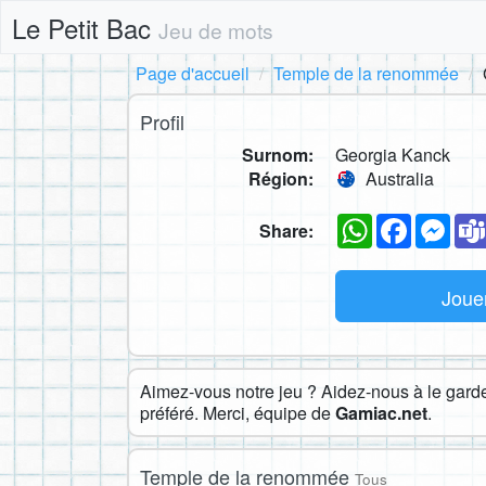
Le Petit Bac
Jeu de mots
Page d'accueil
Temple de la renommée
Profil
Surnom:
Georgia Kanck
Région:
Australia
WhatsApp
Faceboo
Mes
Share:
Joue
Aimez-vous notre jeu ? Aidez-nous à le garder
préféré. Merci, équipe de
Gamiac.net
.
Temple de la renommée
Tous