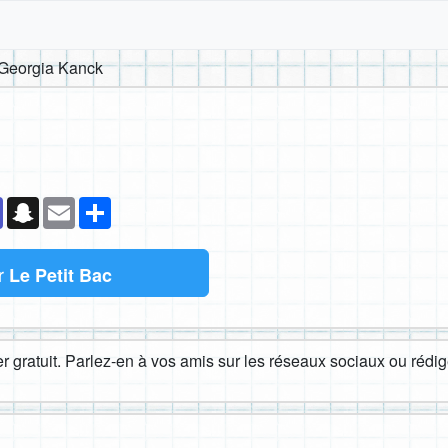
Georgia Kanck
k
senger
Teams
Snapchat
Email
Partager
r
Le Petit Bac
 gratuit. Parlez-en à vos amis sur les réseaux sociaux ou rédige