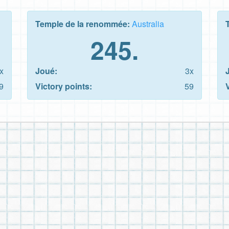
Temple de la renommée:
Australia
245.
x
Joué:
3x
9
Victory points:
59