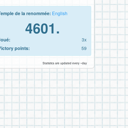
Temple de la renommée:
English
4601.
Joué:
3x
Victory points:
59
Statistics are updated every ~day