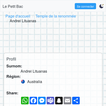
Le Petit Bac
Se connecter
Page d'accueil
Temple de la renommée
Andrei Lituanas
Profil
Surnom:
Andrei Lituanas
Région:
Australia
Share:
WhatsApp
Facebook
Messenger
Teams
Snapchat
Email
Partager