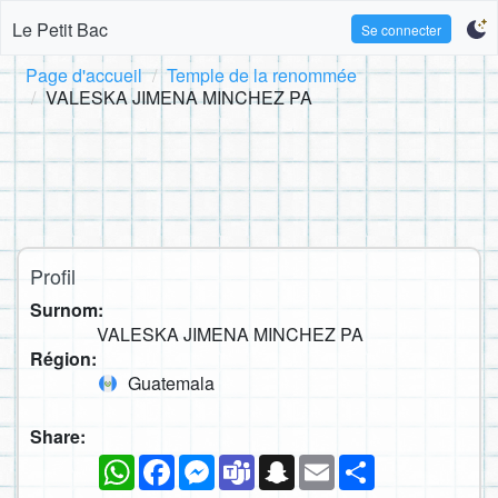
Le Petit Bac
Se connecter
Page d'accueil
Temple de la renommée
VALESKA JIMENA MINCHEZ PA
Profil
Surnom:
VALESKA JIMENA MINCHEZ PA
Région:
Guatemala
Share:
WhatsApp
Facebook
Messenger
Teams
Snapchat
Email
Partager