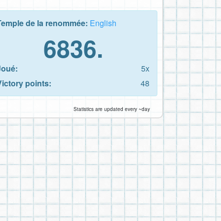
Temple de la renommée:
English
6836.
Joué:
5x
Victory points:
48
Statistics are updated every ~day