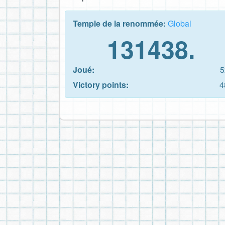
Temple de la renommée:
Global
131438.
Joué:
5
Victory points:
4