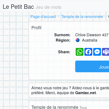
Le Petit Bac
Jeu de mots
Page d'accueil
Temple de la renommée
Profil
Surnom:
Chloe Dawson 437
Région:
Australia
WhatsApp
Faceboo
Mes
Share:
Joue
Aimez-vous notre jeu ? Aidez-nous à le garder
préféré. Merci, équipe de
Gamiac.net
.
Temple de la renommée
Tous