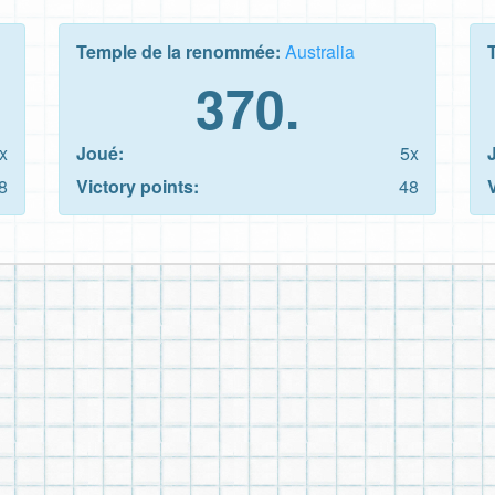
Temple de la renommée:
Australia
370.
x
Joué:
5x
8
Victory points:
48