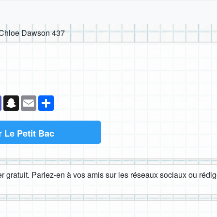
Chloe Dawson 437
k
senger
Teams
Snapchat
Email
Partager
r
Le Petit Bac
 gratuit. Parlez-en à vos amis sur les réseaux sociaux ou rédige