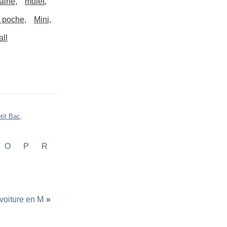
aine
mulet
 poche
Mini
all
tit Bac
.
O
P
R
voiture en M
»