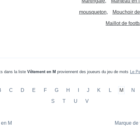
Martingale
Manteau en l
mousqueton
Mouchoir de
Maillot de footb
s dans la liste
Vêtement en M
proviennent des joueurs du jeu de mots
Le Pe
B
C
D
E
F
G
H
I
J
K
L
M
N
S
T
U
V
 en M
Marque de 