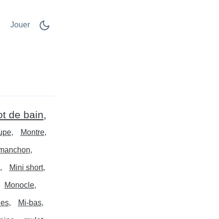
Jouer
ot de bain
jupe
Montre
manchon
Mini short
Monocle
es
Mi-bas