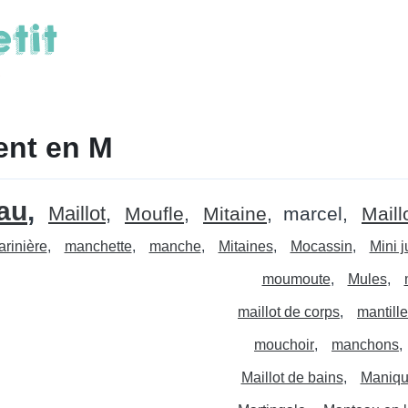
ent en M
au
Maillot
Moufle
Mitaine
marcel
Maill
rinière
manchette
manche
Mitaines
Mocassin
Mini 
moumoute
Mules
maillot de corps
mantille
mouchoir
manchons
Maillot de bains
Maniqu