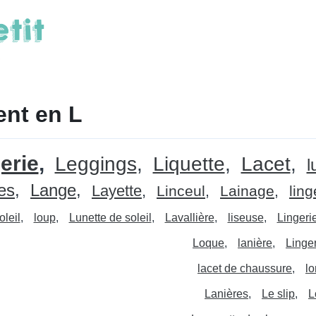
nt en L
erie
Leggings
Liquette
Lacet
l
es
Lange
Layette
Linceul
Lainage
ling
oleil
loup
Lunette de soleil
Lavallière
liseuse
Lingerie
Loque
lanière
Linge
lacet de chaussure
l
Lanières
Le slip
L