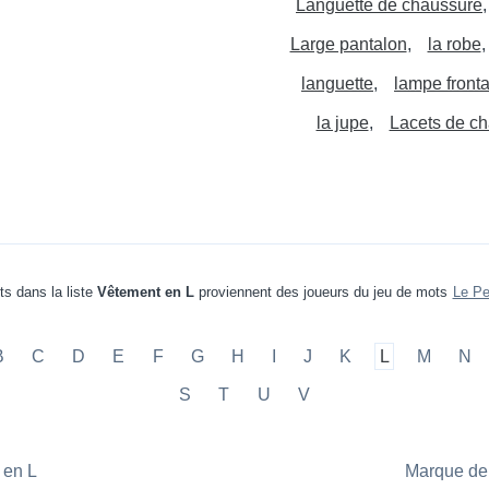
Languette de chaussure
Large pantalon
la robe
languette
lampe fronta
la jupe
Lacets de c
s dans la liste
Vêtement en L
proviennent des joueurs du jeu de mots
Le Pe
B
C
D
E
F
G
H
I
J
K
L
M
N
S
T
U
V
 en L
Marque de 