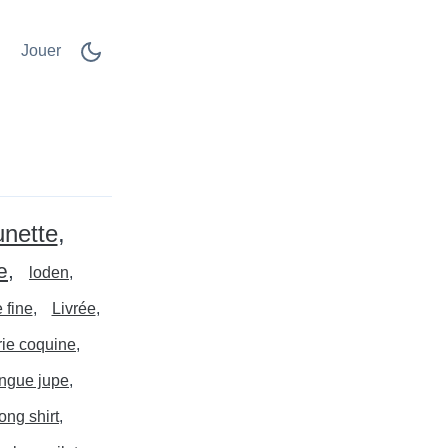
Jouer
unette
e
loden
 fine
Livrée
rie coquine
ongue jupe
ong shirt