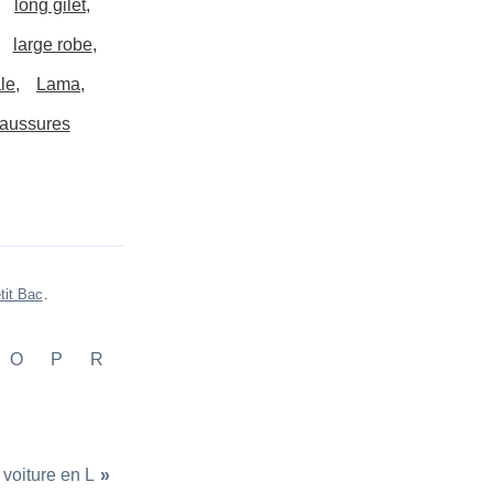
long gilet
large robe
le
Lama
haussures
tit Bac
.
O
P
R
voiture en L
»