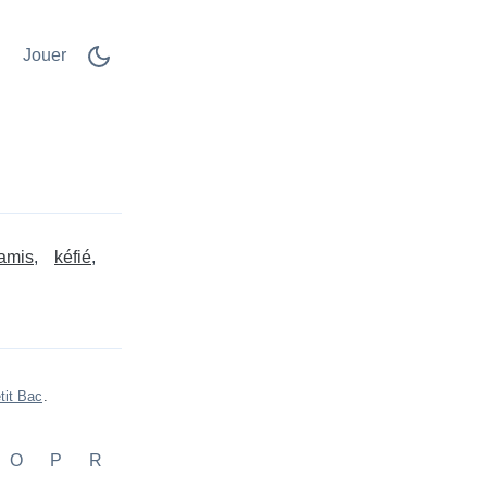
Jouer
amis
kéfié
tit Bac
.
O
P
R