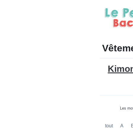
Vêteme
Kimo
Les mot
tout
A