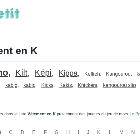
nt en K
no
Kilt
Képi
Kippa
Keffieh
Kangourou
k
kabig
kabic
Kicks
Kakis
Knickers
kangourou slip
s dans la liste
Vêtement en K
proviennent des joueurs du jeu de mots
Le Pe
B
C
D
E
F
G
H
I
J
K
L
M
N