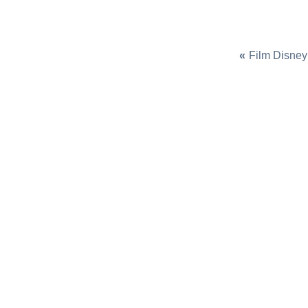
«
Film Disney