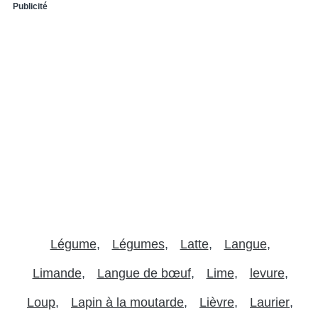
Publicité
Légume
Légumes
Latte
Langue
Limande
Langue de bœuf
Lime
levure
Loup
Lapin à la moutarde
Lièvre
Laurier