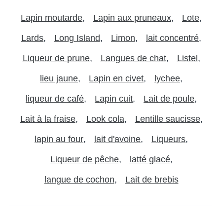
Lapin moutarde
Lapin aux pruneaux
Lote
Lards
Long Island
Limon
lait concentré
Liqueur de prune
Langues de chat
Listel
lieu jaune
Lapin en civet
lychee
liqueur de café
Lapin cuit
Lait de poule
Lait à la fraise
Look cola
Lentille saucisse
lapin au four
lait d'avoine
Liqueurs
Liqueur de pêche
latté glacé
langue de cochon
Lait de brebis