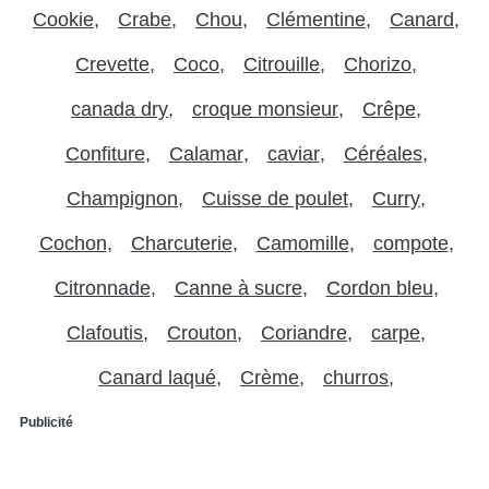
Cookie
Crabe
Chou
Clémentine
Canard
Crevette
Coco
Citrouille
Chorizo
canada dry
croque monsieur
Crêpe
Confiture
Calamar
caviar
Céréales
Champignon
Cuisse de poulet
Curry
Cochon
Charcuterie
Camomille
compote
Citronnade
Canne à sucre
Cordon bleu
Clafoutis
Crouton
Coriandre
carpe
Canard laqué
Crème
churros
Publicité