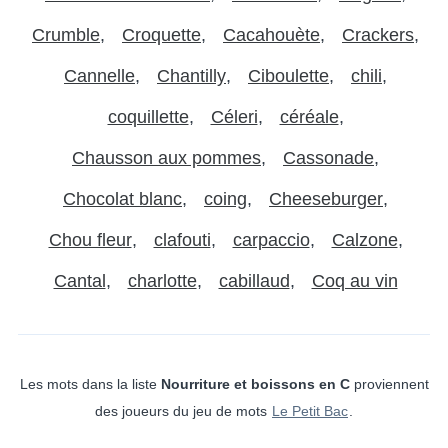
Crumble
Croquette
Cacahouète
Crackers
Cannelle
Chantilly
Ciboulette
chili
coquillette
Céleri
céréale
Chausson aux pommes
Cassonade
Chocolat blanc
coing
Cheeseburger
Chou fleur
clafouti
carpaccio
Calzone
Cantal
charlotte
cabillaud
Coq au vin
Les mots dans la liste
Nourriture et boissons en C
proviennent
des joueurs du jeu de mots
Le Petit Bac
.