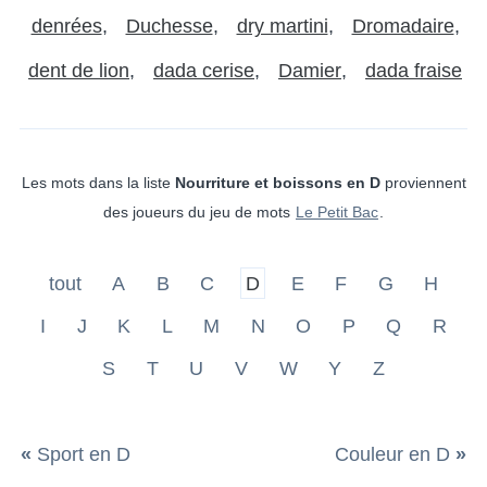
denrées
Duchesse
dry martini
Dromadaire
dent de lion
dada cerise
Damier
dada fraise
Les mots dans la liste
Nourriture et boissons en D
proviennent
des joueurs du jeu de mots
Le Petit Bac
.
tout
A
B
C
D
E
F
G
H
I
J
K
L
M
N
O
P
Q
R
S
T
U
V
W
Y
Z
«
Sport en D
Couleur en D
»