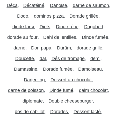
Déca
Décaféiné
Danoise
darne de saumon
Dodo
dominos pizza
Dorade grillée
dinde farci
Diots
Dinde rôtie
Dagobert
dorade au four
Dahl de lentilles
Dinde fumée
darne
Don papa
Dürüm
dorade grillé
Doucette
dal
Dés de fromage
demi
Damassine
Dorade fumée
Damoiseau
Darjeeling
Dessert au chocolat
darne de poisson
Dinde fumé
daim chocolat
diplomate
Double cheeseburger
dos de cabillot
Dorades
Dessert lacté