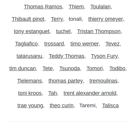
Thomas Ramos
Thiem
Toulalan
Thibault pinot
Terry
tonali
thierry omeyer
tony estanguet
tuchel
Tristan Thompson
Tagliafico
trossard
timo werner
Tevez
tatarusanu
Teddy Thomas
Tyson Fury
tim duncan
Tete
Tsunoda
Tomori
Todibo
Tielemans
thomas partey
tremoulinas
toni kroos
Tah
trent alexander arnold
trae young
theo curin
Taremi
Talisca