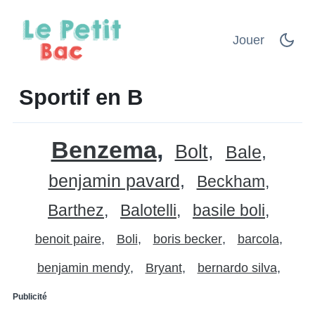
Jouer
Sportif en B
Benzema
Bolt
Bale
benjamin pavard
Beckham
Barthez
Balotelli
basile boli
benoit paire
Boli
boris becker
barcola
benjamin mendy
Bryant
bernardo silva
Publicité