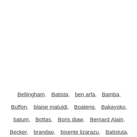
Bellingham
Batista
ben arfa
Bamba
Buffon
blaise matuidi
Boateng
Bakayoko
batum
Bottas
Boris diaw
Bernard Alain
Becker
brandao
bixente lizarazu
Batistuta