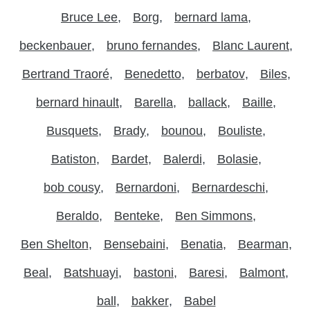
Bruce Lee
Borg
bernard lama
beckenbauer
bruno fernandes
Blanc Laurent
Bertrand Traoré
Benedetto
berbatov
Biles
bernard hinault
Barella
ballack
Baille
Busquets
Brady
bounou
Bouliste
Batiston
Bardet
Balerdi
Bolasie
bob cousy
Bernardoni
Bernardeschi
Beraldo
Benteke
Ben Simmons
Ben Shelton
Bensebaini
Benatia
Bearman
Beal
Batshuayi
bastoni
Baresi
Balmont
ball
bakker
Babel