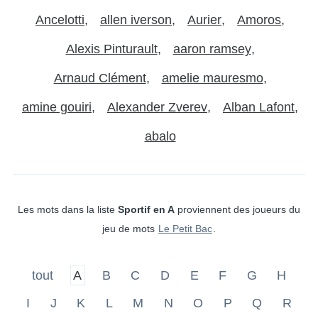
Ancelotti
allen iverson
Aurier
Amoros
Alexis Pinturault
aaron ramsey
Arnaud Clément
amelie mauresmo
amine gouiri
Alexander Zverev
Alban Lafont
abalo
Les mots dans la liste
Sportif en A
proviennent des joueurs du
jeu de mots
Le Petit Bac
.
tout
A
B
C
D
E
F
G
H
I
J
K
L
M
N
O
P
Q
R