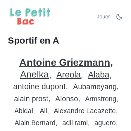
Jouer
Sportif en A
Antoine Griezmann
Anelka
Areola
Alaba
antoine dupont
Aubameyang
alain prost
Alonso
Armstrong
Abidal
Ali
Alexandre Lacazette
Alain Bernard
adil rami
aguero