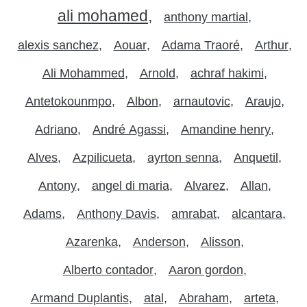
ali mohamed
anthony martial
alexis sanchez
Aouar
Adama Traoré
Arthur
Ali Mohammed
Arnold
achraf hakimi
Antetokounmpo
Albon
arnautovic
Araujo
Adriano
André Agassi
Amandine henry
Alves
Azpilicueta
ayrton senna
Anquetil
Antony
angel di maria
Alvarez
Allan
Adams
Anthony Davis
amrabat
alcantara
Azarenka
Anderson
Alisson
Alberto contador
Aaron gordon
Armand Duplantis
atal
Abraham
arteta